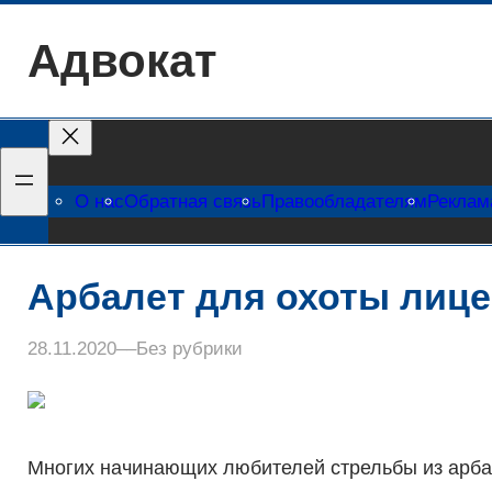
Перейти
Адвокат
к
содержимому
О нас
Обратная связь
Правообладателям
Реклам
Арбалет для охоты лиц
28.11.2020
–
–
Без рубрики
Многих начинающих любителей стрельбы из арба