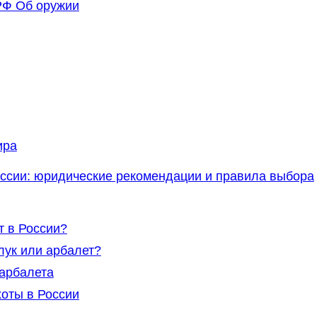
РФ Об оружии
ира
оссии: юридические рекомендации и правила выбора
т в России?
лук или арбалет?
арбалета
оты в России