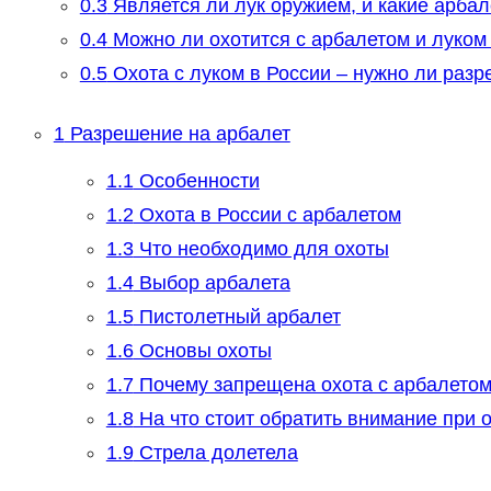
0.3
Является ли лук оружием, и какие арба
0.4
Можно ли охотится с арбалетом и луком 
0.5
Охота с луком в России – нужно ли разр
1
Разрешение на арбалет
1.1
Особенности
1.2
Охота в России с арбалетом
1.3
Что необходимо для охоты
1.4
Выбор арбалета
1.5
Пистолетный арбалет
1.6
Основы охоты
1.7
Почему запрещена охота с арбалетом
1.8
На что стоит обратить внимание при 
1.9
Стрела долетела