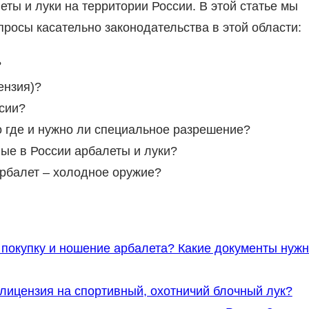
еты и луки на территории России. В этой статье мы
осы касательно законодательства в этой области:
?
ензия)?
ссии?
о где и нужно ли специальное разрешение?
ые в России арбалеты и луки?
арбалет – холодное оружие?
 покупку и ношение арбалета? Какие документы нуж
лицензия на спортивный, охотничий блочный лук?