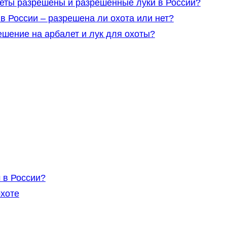
леты разрешены и разрешенные луки в России?
в России – разрешена ли охота или нет?
ешение на арбалет и лук для охоты?
 в России?
охоте