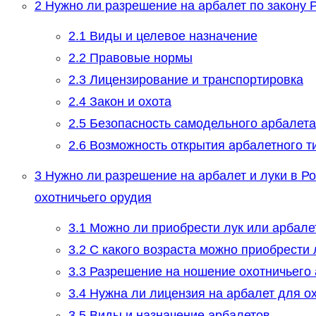
2
Нужно ли разрешение на арбалет по закону 
2.1
Виды и целевое назначение
2.2
Правовые нормы
2.3
Лицензирование и транспортировка
2.4
Закон и охота
2.5
Безопасность самодельного арбалета
2.6
Возможность открытия арбалетного т
3
Нужно ли разрешение на арбалет и луки в Р
охотничьего орудия
3.1
Можно ли приобрести лук или арбале
3.2
С какого возраста можно приобрести 
3.3
Разрешение на ношение охотничьего 
3.4
Нужна ли лицензия на арбалет для ох
3.5
Виды и назначение арбалетов