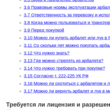
3.6
Правовые нормы эксплуатации арбал
3.7
Ответственность за перевозку и испо
3.8
Когда можно пользоваться и транспо
3.9
Перед покупкой
3.10
Можно ли купить арбалет или лук в 
3.11
Со скольки лет можно покупать арба
3.12
Что нужно знать?
3.13
Где можно стрелять из арбалета?
3.14
Что нужно требовать при покупке?
3.15
Согласно т. 222-225 УК РФ
3.16
Можно ли охотиться с арбалетом и л
3.17
Можно ли вернуть арбалет и лук в м
Требуется ли лицензия и разрешен