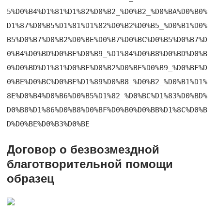
5%D0%B4%D1%81%D1%82%D0%B2_%D0%B2_%D0%BA%D0%B0%
D1%87%D0%B5%D1%81%D1%82%D0%B2%D0%B5_%D0%B1%D0%
B5%D0%B7%D0%B2%D0%BE%D0%B7%D0%BC%D0%B5%D0%B7%D
0%B4%D0%BD%D0%BE%D0%B9_%D1%84%D0%B8%D0%BD%D0%B
0%D0%BD%D1%81%D0%BE%D0%B2%D0%BE%D0%B9_%D0%BF%D
0%BE%D0%BC%D0%BE%D1%89%D0%B8_%D0%B2_%D0%B1%D1%
8E%D0%B4%D0%B6%D0%B5%D1%82_%D0%BC%D1%83%D0%BD%
D0%B8%D1%86%D0%B8%D0%BF%D0%B0%D0%BB%D1%8C%D0%B
D%D0%BE%D0%B3%D0%BE
Договор о безвозмездной
благотворительной помощи
образец