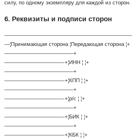
силу, по одному экземпляру для каждой из сторон.
6. Реквизиты и подписи сторон
————————————————————————
—¦Принимающая сторона ¦Передающая сторона ¦+
—————————————+
———————————-+¦ИНН ¦ ¦+
—————————————+
———————————-+¦КПП ¦ ¦+
—————————————+
———————————-+¦р/с ¦ ¦+
—————————————+
———————————-+¦БИК ¦ ¦+
—————————————+
———————————-+¦КБК ¦ ¦+