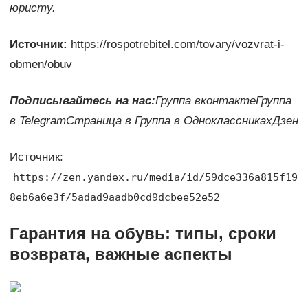
юристу.
Источник:
https://rospotrebitel.com/tovary/vozvrat-i-
obmen/obuv
Подписывайтесь на нас:
Группа вконтакте
Группа
в Telegram
Страница в
Группа в Одноклассниках
Дзен
Источник:
https://zen.yandex.ru/media/id/59dce336a815f19
8eb6a6e3f/5adad9aadb0cd9dcbee52e52
Гарантия на обувь: типы, сроки
возврата, важные аспекты