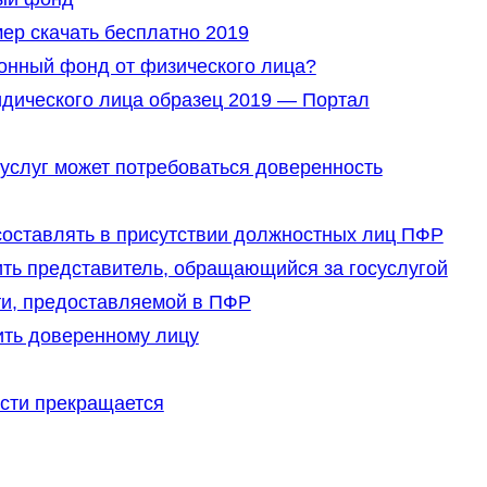
ер скачать бесплатно 2019
ионный фонд от физического лица?
идического лица образец 2019 — Портал
услуг может потребоваться доверенность
составлять в присутствии должностных лиц ПФР
ть представитель, обращающийся за госуслугой
и, предоставляемой в ПФР
ть доверенному лицу
ости прекращается