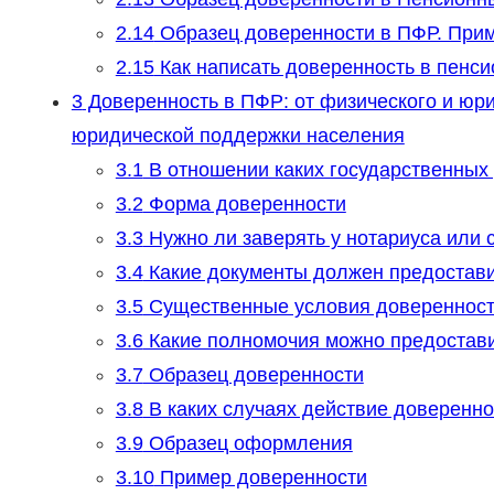
2.14
Образец доверенности в ПФР. Прим
2.15
Как написать доверенность в пенс
3
Доверенность в ПФР: от физического и юр
юридической поддержки населения
3.1
В отношении каких государственных 
3.2
Форма доверенности
3.3
Нужно ли заверять у нотариуса или 
3.4
Какие документы должен предостави
3.5
Существенные условия доверенност
3.6
Какие полномочия можно предостави
3.7
Образец доверенности
3.8
В каких случаях действие доверенн
3.9
Образец оформления
3.10
Пример доверенности