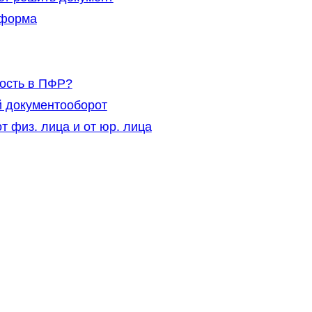
 форма
ность в ПФР?
 документооборот
 физ. лица и от юр. лица