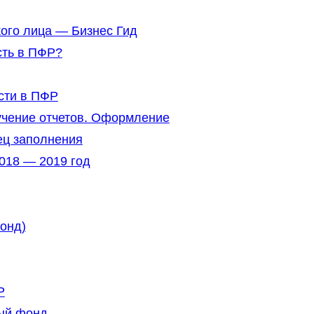
ого лица — Бизнес Гид
сть в ПФР?
сти в ПФР
учение отчетов. Оформление
ец заполнения
018 — 2019 год
онд)
Р
ый фонд