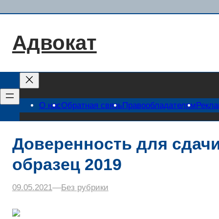
Перейти
к
содержимому
Адвокат
О нас
Обратная связь
Правообладателям
Рекл
Доверенность для сдачи
образец 2019
09.05.2021
–
–
Без рубрики