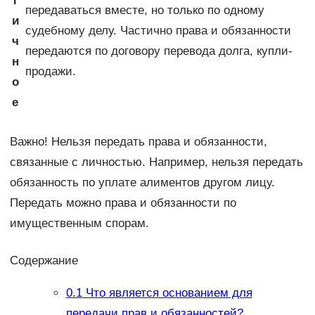
т
передаваться вместе, но только по одному
и
судебному делу. Частично права и обязанности
ч
передаются по договору перевода долга, купли-
н
продажи.
о
е
Важно! Нельзя передать права и обязанности,
связанные с личностью. Например, нельзя передать
обязанность по уплате алиментов другом лицу.
Передать можно права и обязанности по
имущественным спорам.
Содержание
0.1
Что является основанием для
передачи прав и обязанностей?