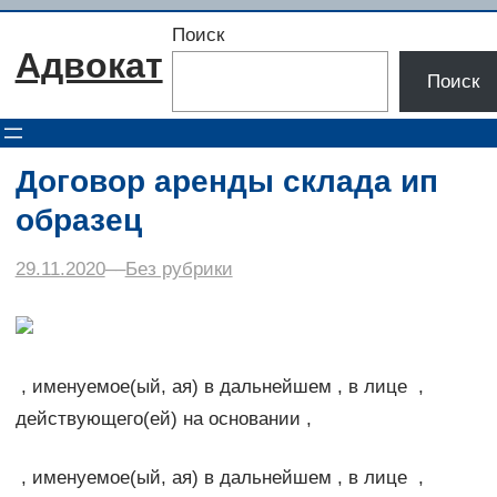
Перейти
Поиск
к
Адвокат
содержимому
Поиск
Договор аренды склада ип
образец
29.11.2020
–
–
Без рубрики
, именуемое(ый, ая) в дальнейшем , в лице ,
действующего(ей) на основании ,
, именуемое(ый, ая) в дальнейшем , в лице ,