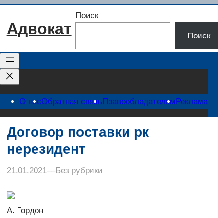
Перейти
Поиск
к
Адвокат
содержимому
Поиск
О нас
Обратная связь
Правообладателям
Реклама
Договор поставки рк
нерезидент
21.01.2021
–
–
Без рубрики
А. Гордон