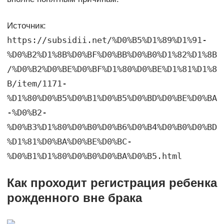
Источник:
https://subsidii.net/%D0%B5%D1%89%D1%91-
%D0%B2%D1%8B%D0%BF%D0%BB%D0%B0%D1%82%D1%8B
/%D0%B2%D0%BE%D0%BF%D1%80%D0%BE%D1%81%D1%8
B/item/1171-
%D1%80%D0%B5%D0%B1%D0%B5%D0%BD%D0%BE%D0%BA
-%D0%B2-
%D0%B3%D1%80%D0%B0%D0%B6%D0%B4%D0%B0%D0%BD
%D1%81%D0%BA%D0%BE%D0%BC-
%D0%B1%D1%80%D0%B0%D0%BA%D0%B5.html
Как проходит регистрация ребенка
рожденного вне брака