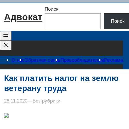
Перейти
Поиск
к
Адвокат
содержимому
Поиск
О нас
Обратная связь
Правообладателям
Реклама
Как платить налог на землю
ветерану труда
28.11.2020
–
–
Без рубрики