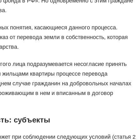
о фонда в РФ». Но одновременно с этим граждане
ва.
ных понятия, касающиеся данного процесса.
аз от перевода земли в собственность, которая
арства.
угого лица подразумевается несогласие принять
м жильцами квартиры процессе перевода
днем случае гражданин на добровольных началах
проживающим в нем и вписанным в договор
ть: субъекты
ожет при соблюдении следующих условий (статья 2