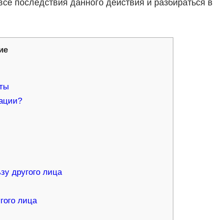
 все последствия данного действия и разбираться в
ие
кты
зации?
зу другого лица
гого лица