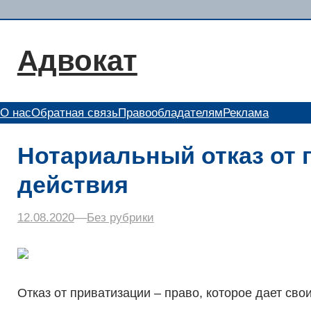
Перейти
к
содержимому
Адвокат
О нас
Обратная связь
Правообладателям
Реклама
Нотариальный отказ от 
действия
12.08.2020
–
–
Без рубрики
Отказ от приватизации – право, которое дает св