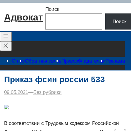
Перейти
Поиск
к
Адвокат
содержимому
Поиск
О нас
Обратная связь
Правообладателям
Реклама
Приказ фсин россии 533
09.05.2021
–
–
Без рубрики
В соответствии с Трудовым кодексом Российской