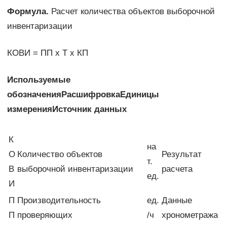
Формула.
Расчет количества объектов выборочной
инвентаризации
КОВИ = ПП х Т х КП
Используемые
обозначения
Расшифровка
Единицы
измерения
Источник данных
К
на
О
Количество объектов
Результат
т.
В
выборочной инвентаризации
расчета
ед.
И
П
Производительность
ед.
Данные
П
проверяющих
/ч
хронометража