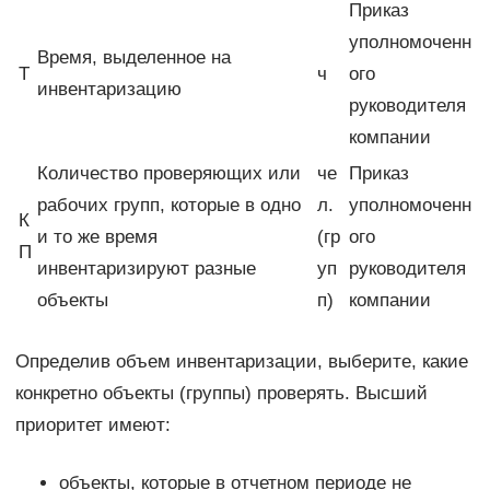
Приказ
уполномоченн
Время, выделенное на
Т
ч
ого
инвентаризацию
руководителя
компании
Количество проверяющих или
че
Приказ
рабочих групп, которые в одно
л.
уполномоченн
К
и то же время
(гр
ого
П
инвентаризируют разные
уп
руководителя
объекты
п)
компании
Определив объем инвентаризации, выберите, какие
конкретно объекты (группы) проверять. Высший
приоритет имеют:
объекты, которые в отчетном периоде не