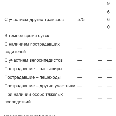
9
6
С участием других трамваев
575
—
6
0
В темное время суток
—
—
—
С наличием пострадавших
—
—
—
водителей
С участием велосипедистов
—
—
—
Пострадавшие – пассажиры
—
—
—
Пострадавшие – пешеходы
—
—
—
Пострадавшие – другие участники
—
—
—
При наличии особо тяжелых
—
—
—
последствий