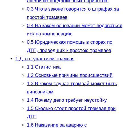
любой из предложенных вариантов:
0.3
Что в законе говорится о штрафах за
простой трамваев
0.4
На каком основании может подаваться
иск на компенсацию
0.5
Юридическая помощь в спорах по
ДТП, приведших к простою трамваев
1
Дтп с участием трамвая
1.1
Статистика
1.2
Основные причины происшествий
1.3
В каком случае трамвай может быть
виновником
1.4
Почему депо требует неустойку
1.5
Сколько стоит простой трамвая при
ДТП
1.6
Наказание за аварию с