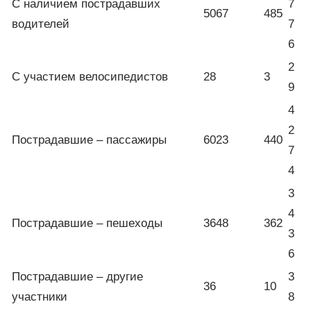
С наличием пострадавших
7
5067
485
водителей
7
6
2
С участием велосипедистов
28
3
9
4
2
Пострадавшие – пассажиры
6023
440
7
4
3
4
Пострадавшие – пешеходы
3648
362
3
6
Пострадавшие – другие
3
36
10
участники
8