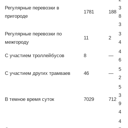
Регулярные перевозки в
3
1781
188
пригороде
8
3
Регулярные перевозки по
3
11
2
межгороду
4
4
С участием троллейбусов
8
—
6
5
С участием других трамваев
46
—
2
5
3
В темное время суток
7029
712
9
4
4