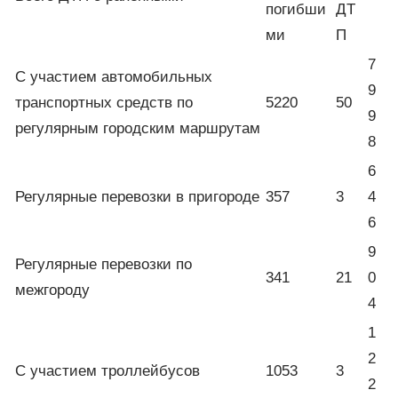
погибши
ДТ
ми
П
7
С участием автомобильных
9
транспортных средств по
5220
50
9
регулярным городским маршрутам
8
6
Регулярные перевозки в пригороде
357
3
4
6
9
Регулярные перевозки по
341
21
0
межгороду
4
1
2
С участием троллейбусов
1053
3
2