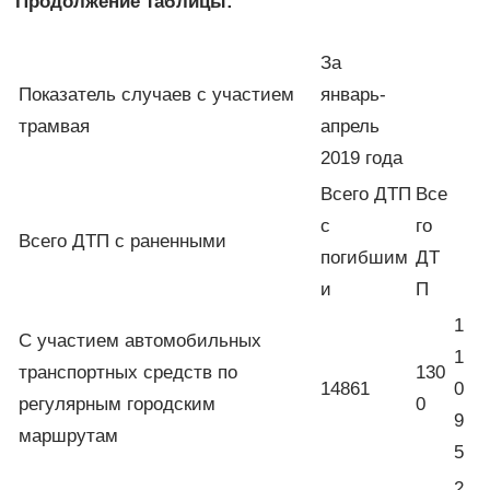
Продолжение таблицы:
За
Показатель случаев с участием
январь-
трамвая
апрель
2019 года
Всего ДТП
Все
с
го
Всего ДТП с раненными
погибшим
ДТ
и
П
1
С участием автомобильных
1
транспортных средств по
130
14861
0
регулярным городским
0
9
маршрутам
5
2