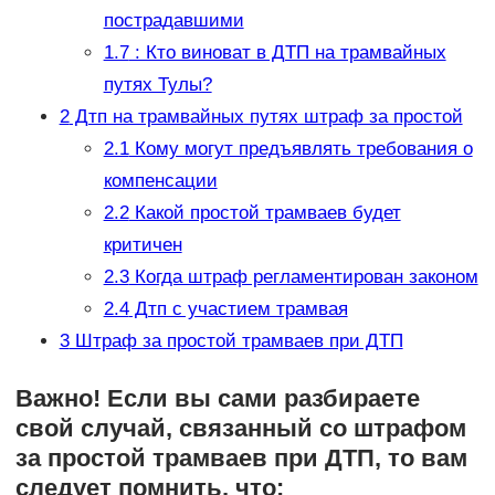
пострадавшими
1.7
: Кто виноват в ДТП на трамвайных
путях Тулы?
2
Дтп на трамвайных путях штраф за простой
2.1
Кому могут предъявлять требования о
компенсации
2.2
Какой простой трамваев будет
критичен
2.3
Когда штраф регламентирован законом
2.4
Дтп с участием трамвая
3
Штраф за простой трамваев при ДТП
Важно! Если вы сами разбираете
свой случай, связанный со штрафом
за простой трамваев при ДТП, то вам
следует помнить, что: