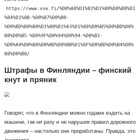
https://www.vse.fi/%D0%A8%D1%82%D1%80%D0%B0%D1
%84%D1%8B-%D0%B7%D0%B0-
%D0%BD%D0%B0%D1%80%D1%83%D1%88%D0%B5%D0%BD%D0%
B8%D0%B5-%D0%9F%D0%94%D0%94-%D0%B2-
%D0%A4%D0%B8%D0%BD%D0%BB%D1%8F%D0%BD%D0%B4%D0%
B8%D0%B8/
Штрафы в Финляндии – финский
кнут и пряник
Говорят, что в Финляндии можно годами ездить на
машине, так ни разу и не нарушив правил дорожного
движения – настолько они проработаны. Правда, это