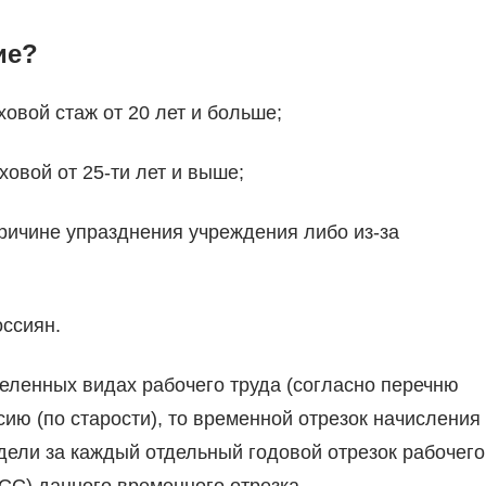
ие?
ховой стаж от 20 лет и больше;
ховой от 25-ти лет и выше;
ричине упразднения учреждения либо из-за
оссиян.
деленных видах рабочего труда (согласно перечню
ию (по старости), то временной отрезок начисления
дели за каждый отдельный годовой отрезок рабочего
СС) данного временного отрезка.