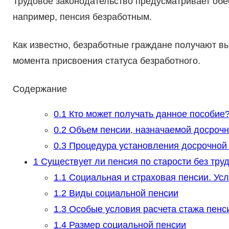
Трудовое законодательство предусматривает обе
например, пенсия безработным.
Как известно, безработные граждане получают в
момента присвоения статуса безработного.
Содержание
0.1
Кто может получать данное пособие
0.2
Объем пенсии, назначаемой досроч
0.3
Процедура установления досрочной
1
Существует ли пенсия по старости без тру
1.1
Социальная и страховая пенсии. Ус
1.2
Виды социальной пенсии
1.3
Особые условия расчета стажа пен
1.4
Размер социальной пенсии