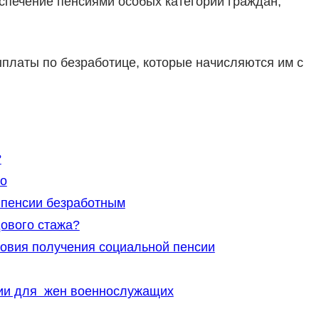
спечение пенсиями особых категорий граждан,
ыплаты по безработице, которые начисляются им с
?
но
 пенсии безработным
дового стажа?
ловия получения социальной пенсии
сии для жен военнослужащих