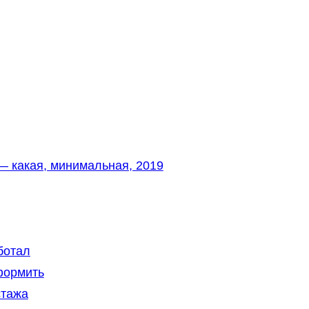
 — какая, минимальная, 2019
ботал
формить
стажа