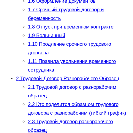
1.6
Оформление документов
1.7
Срочный трудовой договор и
беременность
1.8
Отпуск при временном контракте
1.9
Больничный
1.10
Продление срочного трудового
договора
1.11
Правила увольнения временного
сотрудника
2
Трудовой Договор Разнорабочего Образец
2.1
Трудовой договор с разнорабочим
образец
2.2
Кто поделится образцом трудового
договора с разнорабочим (гибкий график)
2.3
Трудовой договор разнорабочего
образец