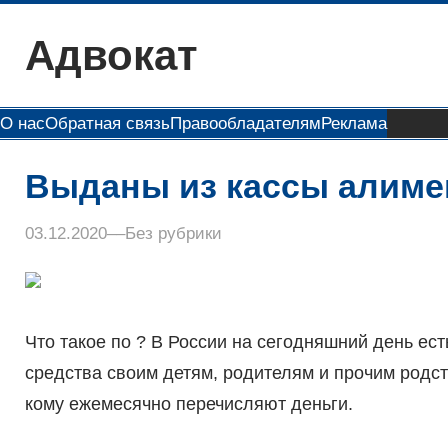
Перейти
Адвокат
к
содержимому
О нас
Обратная связь
Правообладателям
Реклама
Выданы из кассы алим
03.12.2020
–
–
Без рубрики
Что такое по ? В России на сегодняшний день е
средства своим детям, родителям и прочим родст
кому ежемесячно перечисляют деньги.