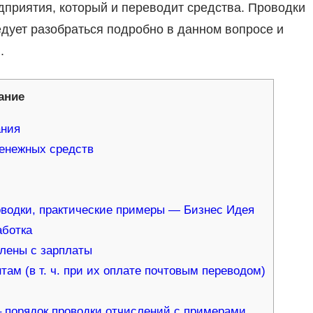
дприятия, который и переводит средства. Проводки
дует разобраться подробно в данном вопросе и
.
ание
ания
енежных средств
оводки, практические примеры — Бизнес Идея
аботка
лены с зарплаты
ам (в т. ч. при их оплате почтовым переводом)
 порядок проводки отчислений с примерами