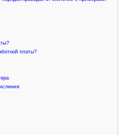
аты?
аботной платы?
тера
числения