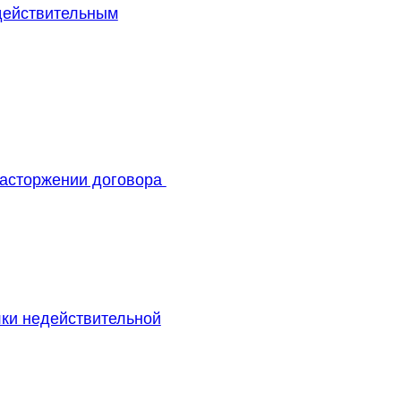
действительным
расторжении договора
лки недействительной