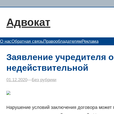
Перейти
к
содержимому
Адвокат
О нас
Обратная связь
Правообладателям
Реклама
Заявление учредителя о
недействительной
01.12.2020
–
–
Без рубрики
Нарушение условий заключения договора может п