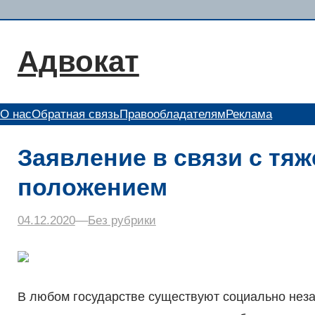
Перейти
к
содержимому
Адвокат
О нас
Обратная связь
Правообладателям
Реклама
Заявление в связи с т
положением
04.12.2020
–
–
Без рубрики
В любом государстве существуют социально нез