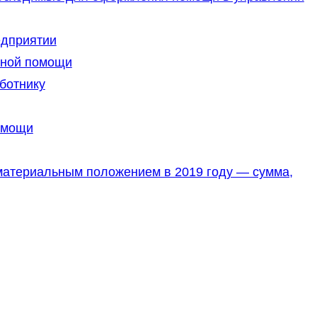
едприятии
ьной помощи
ботнику
омощи
материальным положением в 2019 году — сумма,