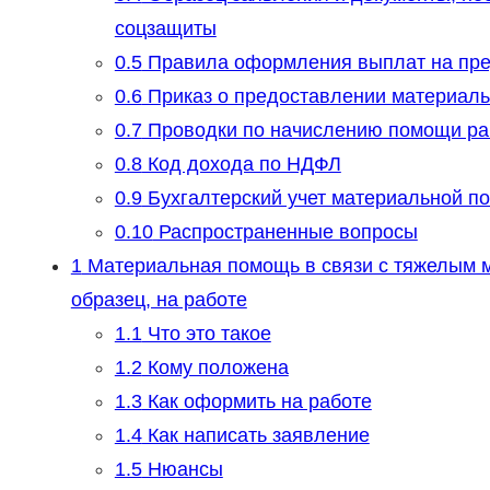
соцзащиты
0.5
Правила оформления выплат на пр
0.6
Приказ о предоставлении материал
0.7
Проводки по начислению помощи ра
0.8
Код дохода по НДФЛ
0.9
Бухгалтерский учет материальной п
0.10
Распространенные вопросы
1
Материальная помощь в связи с тяжелым 
образец, на работе
1.1
Что это такое
1.2
Кому положена
1.3
Как оформить на работе
1.4
Как написать заявление
1.5
Нюансы